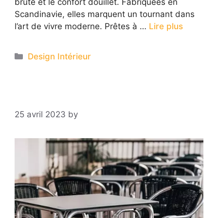
brute et le confort douillet. Fabriquées en
Scandinavie, elles marquent un tournant dans
l’art de vivre moderne. Prêtes à …
Lire plus
Categories
Design Intérieur
25 avril 2023
by