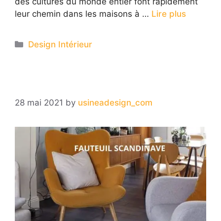
des cultures du monde entier font rapidement
leur chemin dans les maisons à …
Lire plus
Categories
Design Intérieur
28 mai 2021
by
usineadesign_com