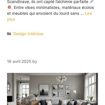
Scandinave, ils ont capté l’alchimie parfaite
. Entre vibes minimalistes, matériaux écolos
et meubles qui envoient du lourd sans …
Lire
plus
Categories
Design Intérieur
16 avril 2025
by