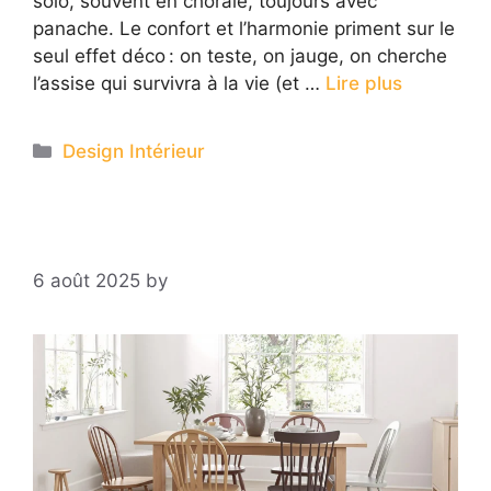
solo, souvent en chorale, toujours avec
panache. Le confort et l’harmonie priment sur le
seul effet déco : on teste, on jauge, on cherche
l’assise qui survivra à la vie (et …
Lire plus
Categories
Design Intérieur
6 août 2025
by