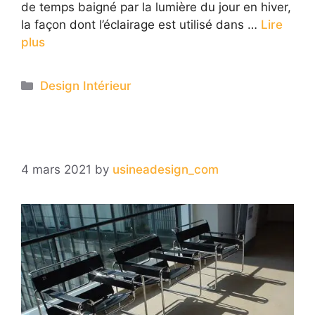
de temps baigné par la lumière du jour en hiver,
la façon dont l’éclairage est utilisé dans …
Lire
plus
Categories
Design Intérieur
4 mars 2021
by
usineadesign_com