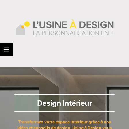
Skip
to
content
Design Intérieur
Transformez votre espace intérieur grâce à nos
idées et conseils de design. Usine à Design vous