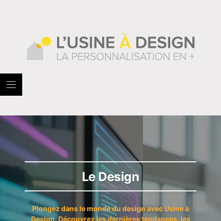
Skip
to
content
Le Design
Plongez dans le monde du design avec Usine à
Design. Découvrez les dernières tendances, les