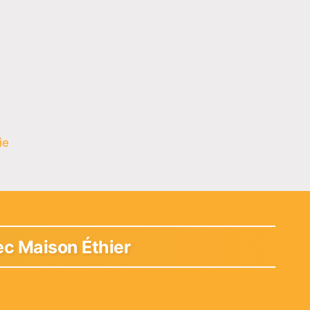
ie
ec Maison Éthier