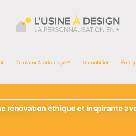
ur
Travaux & bricolage
Immobilier
Énerg
ne rénovation éthique et inspirante av