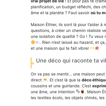
vrai projet de vie
! Et pour pas te crame
planification, un budget réfléchi, des ch
âme et la planète ? Faut savoir
où tu m
Maison Éthier, ils sont là pour t’aider à
questions, à créer un chemin réaliste v
une isolation de qualité ? Go ! Tu veux ré
. Rien n’est laissé au hasard, et ça,
et une maison qui te fait vibrer
Une déco qui raconte ta vi
On va pas se mentir… une maison peut êt
direct
. Et c’est là que la
déco éthiqu
coussins et une guirlande. C’est
exprim
une âme, une intention
. Maison Ét
les textiles écolo, les objets chinés, l