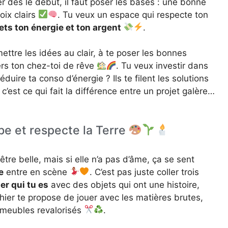
r dès le début, il faut poser les bases : une bonne
oix clairs
. Tu veux un espace qui respecte ton
ets ton énergie et ton argent
.
 mettre les idées au clair, à te poser les bonnes
ers ton chez-toi de rêve
. Tu veux investir dans
duire ta conso d’énergie ? Ils te filent les solutions
 c’est ce qui fait la différence entre un projet galère…
be et respecte la Terre
re belle, mais si elle n’a pas d’âme, ça se sent
e
entre en scène
. C’est pas juste coller trois
er qui tu es
avec des objets qui ont une histoire,
hier te propose de jouer avec les matières brutes,
es meubles revalorisés
.