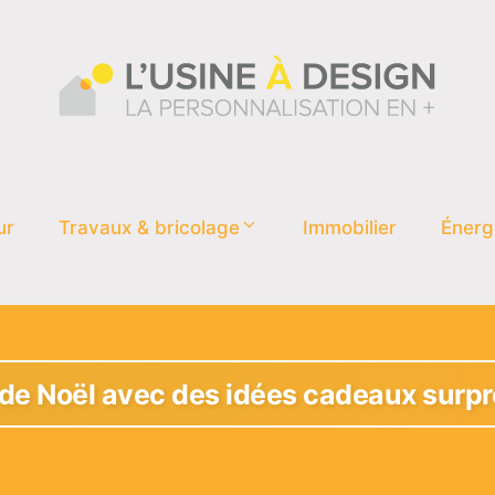
ur
Travaux & bricolage
Immobilier
Énerg
e de Noël avec des idées cadeaux surp