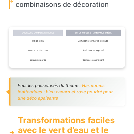
combinaisons de décoration
COULEURS COMPLÉMENTAIRES
EFFET VISUEL ET AMBIANCE CRÉÉE
Beige et lin
Atmosphère éthérée et douce
Nuance de bleu clair
Fraîcheur et légèreté
Jaune moutarde
Contraste énergisant
Pour les passionnés du thème :
Harmonies
inattendues : bleu canard et rose poudré pour
une déco apaisante
Transformations faciles
avec le vert d’eau et le