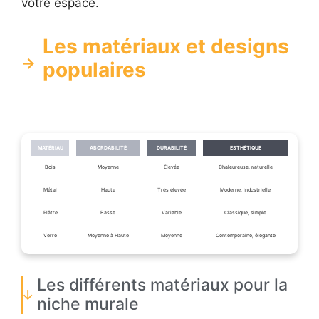
votre espace.
Les matériaux et designs
populaires
MATÉRIAU
ABORDABILITÉ
DURABILITÉ
ESTHÉTIQUE
Bois
Moyenne
Élevée
Chaleureuse, naturelle
Métal
Haute
Très élevée
Moderne, industrielle
Plâtre
Basse
Variable
Classique, simple
Verre
Moyenne à Haute
Moyenne
Contemporaine, élégante
Les différents matériaux pour la
niche murale