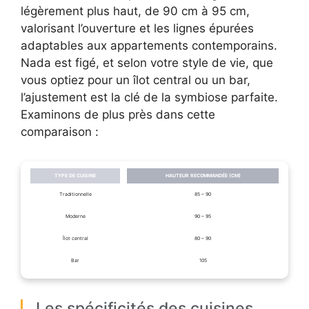
légèrement plus haut, de 90 cm à 95 cm,
valorisant l’ouverture et les lignes épurées
adaptables aux appartements contemporains.
Nada est figé, et selon votre style de vie, que
vous optiez pour un îlot central ou un bar,
l’ajustement est la clé de la symbiose parfaite.
Examinons de plus près dans cette
comparaison :
TYPE DE CUISINE
HAUTEUR RECOMMANDÉE (CM)
Traditionnelle
85 – 90
Moderne
90 – 95
Îlot central
80 – 90
Bar
105
Les spécificités des cuisines