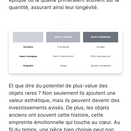
quantité, assurant ainsi leur longévité.
Comparaison des avantages des objets vintage
OBJETS VINTAGE
OBJETS MODERNES
Durabilité
Très élevée
Variable
Impact écologique
Positif (réutilisation)
Effort de production
Originalité
Unique
Souvent standardisé
Et que dire du potentiel de plus-value des
objets rares ? Non seulement ils ajoutent une
valeur esthétique, mais ils peuvent devenir des
investissements avisés. De plus, les objets
anciens ont souvent cette histoire, cette
empreinte émotionnelle qui touche au cœur. Au
fil du temps, une pièce bien choisie peut non