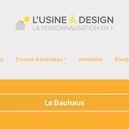
ur
Travaux & bricolage
Immobilier
Énerg
Le Bauhaus