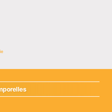
ie
mporelles