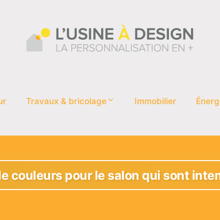
ur
Travaux & bricolage
Immobilier
Énerg
de couleurs pour le salon qui sont inte