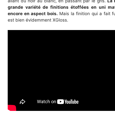
allant du noir au blanc, en passant par le gris.
La 
grande variété de finitions étoffées en uni ma
encore en aspect bois.
Mais la finition qui a fait
est bien évidemment XGloss.