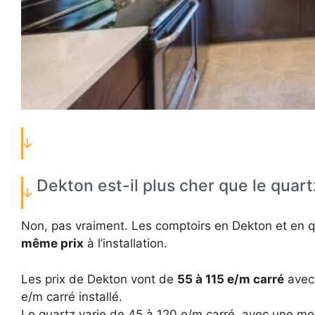
Dekton est-il plus cher que le quart
Non, pas vraiment. Les comptoirs en Dekton et en q
même prix
à l’installation.
Les prix de Dekton vont de
55 à 115 e/m carré
avec
e/m carré installé.
Le quartz varie de 45 à 120 e/m carré, avec une m