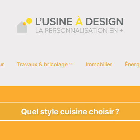
ur
Travaux & bricolage
Immobilier
Énerg
Quel style cuisine choisir ?