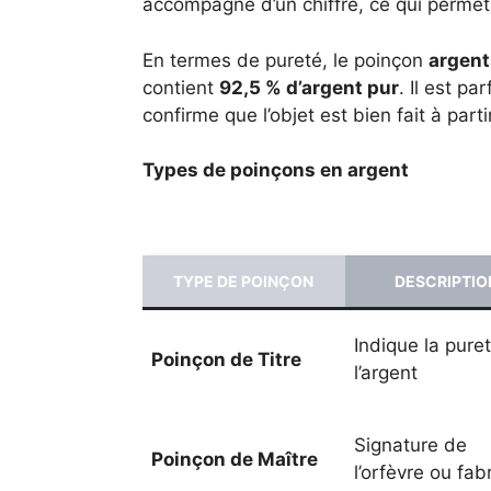
accompagné d’un chiffre, ce qui permet d
En termes de pureté, le poinçon
argent
contient
92,5 % d’argent pur
. Il est p
confirme que l’objet est bien fait à parti
Types de poinçons en argent
TYPE DE POINÇON
DESCRIPTIO
Indique la pure
Poinçon de Titre
l’argent
Signature de
Poinçon de Maître
l’orfèvre ou fab