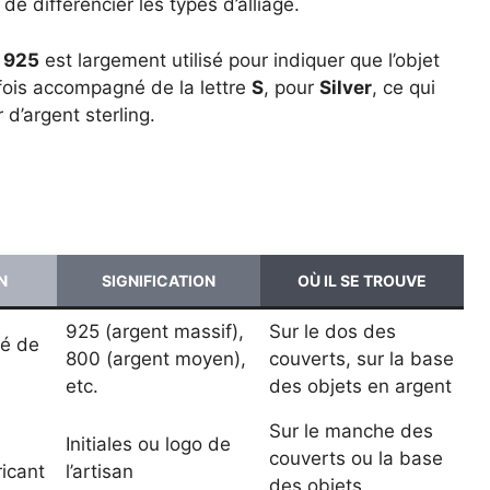
e différencier les types d’alliage.
 925
est largement utilisé pour indiquer que l’objet
arfois accompagné de la lettre
S
, pour
Silver
, ce qui
r d’argent sterling.
N
SIGNIFICATION
OÙ IL SE TROUVE
925 (argent massif),
Sur le dos des
té de
800 (argent moyen),
couverts, sur la base
etc.
des objets en argent
Sur le manche des
Initiales ou logo de
couverts ou la base
ricant
l’artisan
des objets