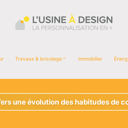
ur
Travaux & bricolage
Immobilier
Énerg
 Vers une évolution des habitudes de