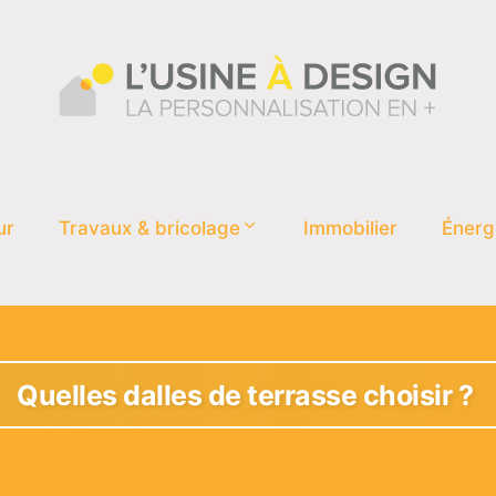
ur
Travaux & bricolage
Immobilier
Énerg
Quelles dalles de terrasse choisir ?