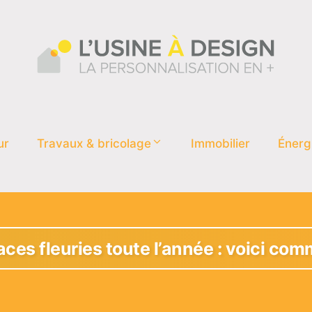
ur
Travaux & bricolage
Immobilier
Énerg
aces fleuries toute l’année : voici com