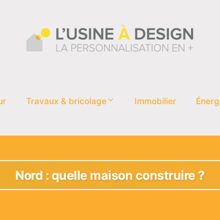
ur
Travaux & bricolage
Immobilier
Énerg
Nord : quelle maison construire ?