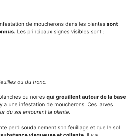
infestation de moucherons dans les plantes
sont
onnus.
Les principaux signes visibles sont :
euilles ou du tronc.
 blanches ou noires
qui grouillent autour de la base
il y a une infestation de moucherons. Ces larves
ur du sol entourant la plante.
nte perd soudainement son feuillage et que le sol
e substance visqueuse et collante,
il y a