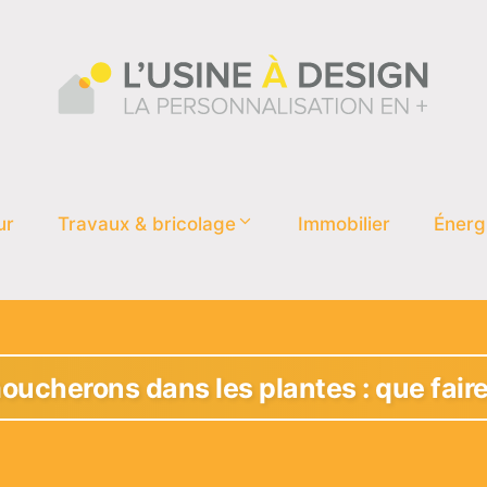
ur
Travaux & bricolage
Immobilier
Énerg
oucherons dans les plantes : que faire