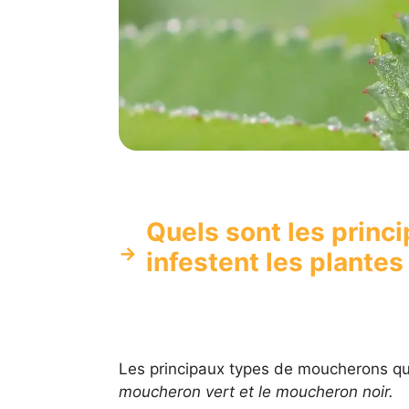
Quels sont les princ
infestent les plantes
Les principaux types de moucherons qui
moucheron vert et le moucheron noir.