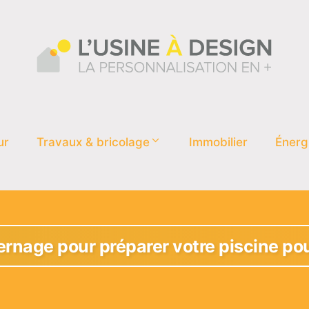
ur
Travaux & bricolage
Immobilier
Énerg
vernage pour préparer votre piscine pou