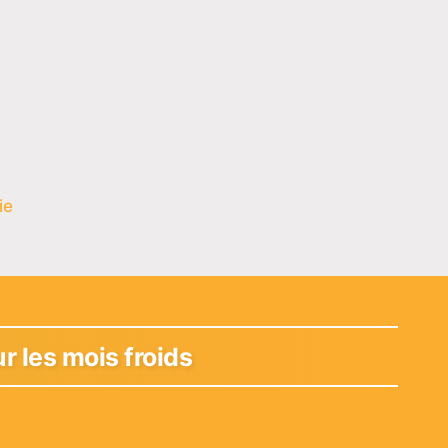
ie
r les mois froids