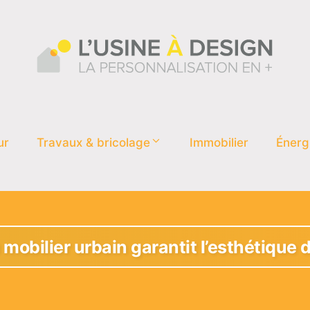
ur
Travaux & bricolage
Immobilier
Énerg
 mobilier urbain garantit l’esthétique