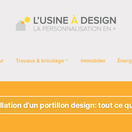
ur
Travaux & bricolage
Immobilier
Énerg
lation d’un portillon design: tout ce qu