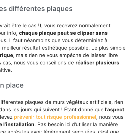
es différentes plaques
evrait être le cas !), vous recevrez normalement
ur info,
chaque plaque peut se clipser sans
ous. Il faut néanmoins que vous déterminiez à
le meilleur résultat esthétique possible. Le plus simple
rique
, mais rien ne vous empêche de laisser libre
es cas, nous vous conseillons de
réaliser plusieurs
itive.
en place
ifférentes plaques de murs végétaux artificiels, rien
dans les jours qui suivent ! Étant donné que
l’aspect
 devez
prévenir tout risque professionnel
, nous vous
e l’installation
. Pas besoin ici d’utiliser la manière
lace après les avoir légèrement secouées, c’est que