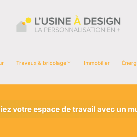
ur
Travaux & bricolage
Immobilier
Énerg
iez votre espace de travail avec un mur