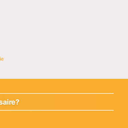
ie
saire?