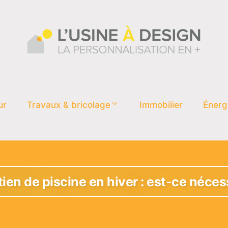
ur
Travaux & bricolage
Immobilier
Énerg
tien de piscine en hiver : est-ce néces