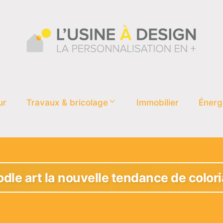
ur
Travaux & bricolage
Immobilier
Énerg
dle art la nouvelle tendance de colori