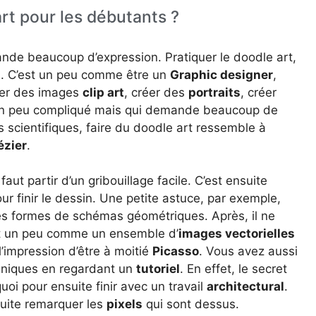
rt pour les débutants ?
nde beaucoup d’expression. Pratiquer le doodle art,
tes. C’est un peu comme être un
Graphic designer
,
iser des images
clip art
, créer des
portraits
, créer
un peu compliqué mais qui demande beaucoup de
s scientifiques, faire du doodle art ressemble à
ézier
.
faut partir d’un gribouillage facile. C’est ensuite
pour finir le dessin. Une petite astuce, par exemple,
es formes de schémas géométriques. Après, il ne
est un peu comme un ensemble d’
images vectorielles
’impression d’être à moitié
Picasso
. Vous avez aussi
chniques en regardant un
tutoriel
. En effet, le secret
uoi pour ensuite finir avec un travail
architectural
.
uite remarquer les
pixels
qui sont dessus.