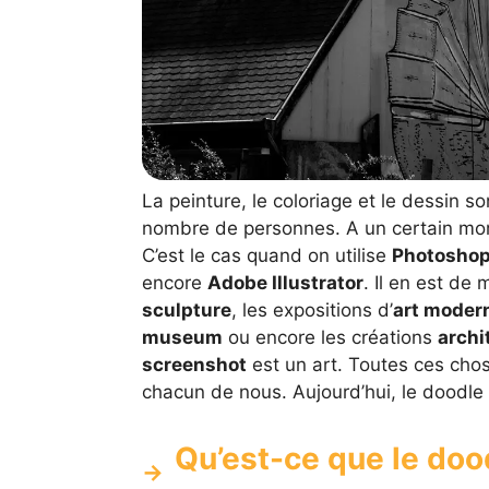
La peinture, le coloriage et le dessin 
nombre de personnes. A un certain mom
C’est le cas quand on utilise
Photosho
encore
Adobe Illustrator
. Il en est de 
sculpture
, les expositions d’
art moder
museum
ou encore les créations
archi
screenshot
est un art. Toutes ces chose
chacun de nous. Aujourd’hui, le doodle ar
Qu’est-ce que le dood