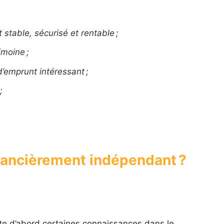
 stable, sécurisé et rentable ;
imoine ;
d’emprunt intéressant ;
;
ancièrement indépendant ?
ite d’abord certaines connaissances dans le