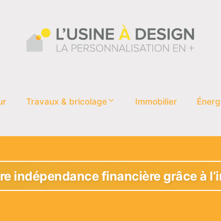
ur
Travaux & bricolage
Immobilier
Énerg
re indépendance financière grâce à l’