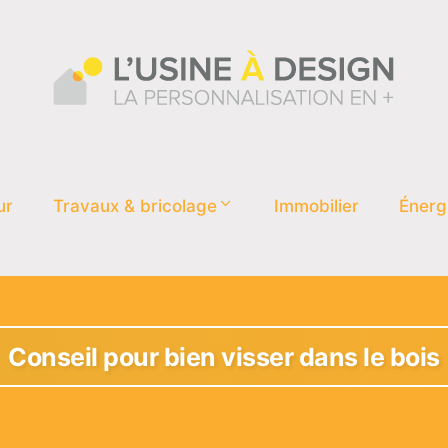
ur
Travaux & bricolage
Immobilier
Énerg
Conseil pour bien visser dans le bois