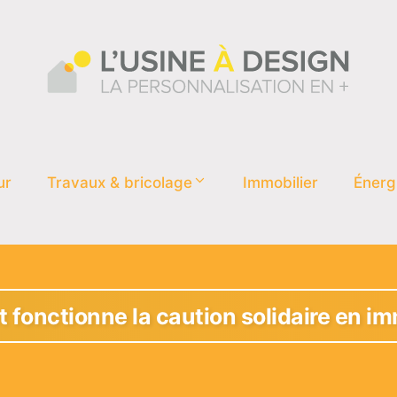
ur
Travaux & bricolage
Immobilier
Énerg
onctionne la caution solidaire en im