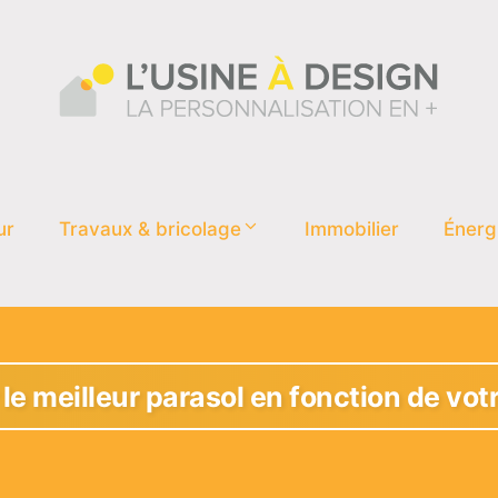
ur
Travaux & bricolage
Immobilier
Énerg
 le meilleur parasol en fonction de votr