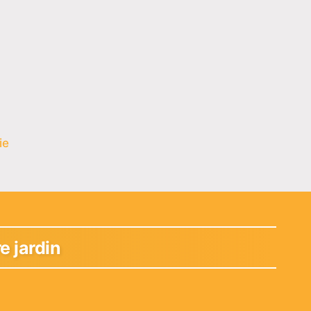
ie
e jardin