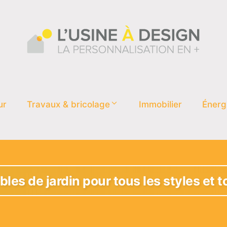
ur
Travaux & bricolage
Immobilier
Énerg
les de jardin pour tous les styles et 