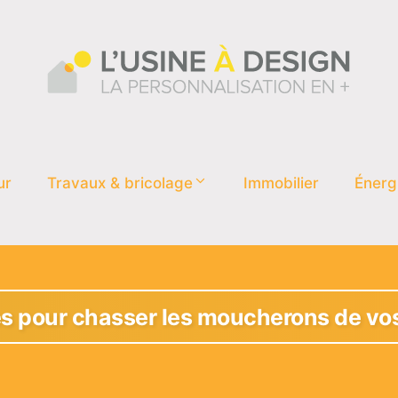
ur
Travaux & bricolage
Immobilier
Énerg
les pour chasser les moucherons de vos