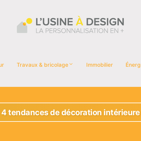
ur
Travaux & bricolage
Immobilier
Énerg
4 tendances de décoration intérieure