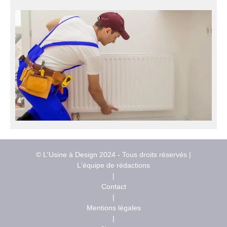
© L'Usine à Design 2024 - Tous droits réservés |
L'équipe de rédactions
|
Contact
|
Mentions légales
|