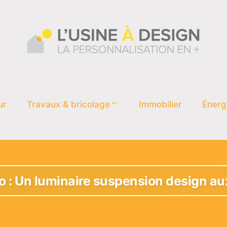
ur
Travaux & bricolage
Immobilier
Énerg
 : Un luminaire suspension design au