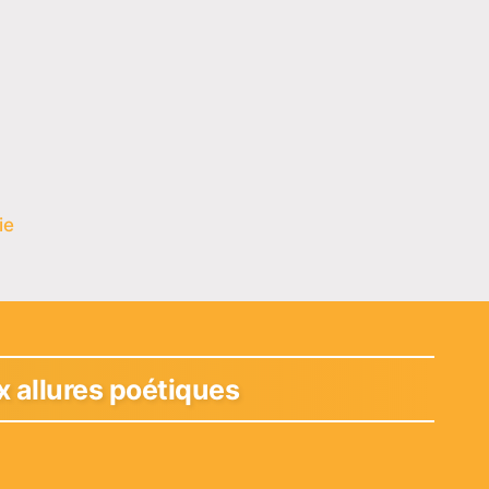
ie
x allures poétiques