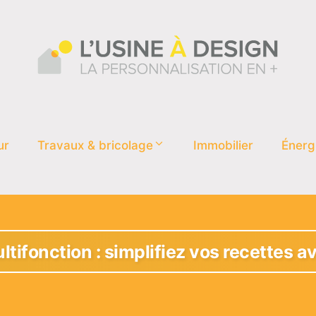
ur
Travaux & bricolage
Immobilier
Énerg
ltifonction : simplifiez vos recettes