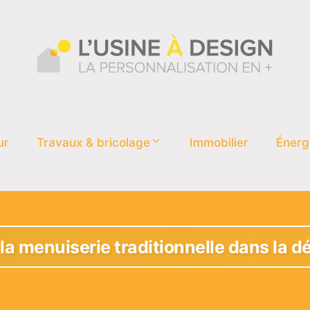
ur
Travaux & bricolage
Immobilier
Énerg
 la menuiserie traditionnelle dans la 