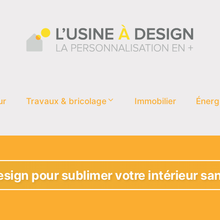
ur
Travaux & bricolage
Immobilier
Énerg
esign pour sublimer votre intérieur sa