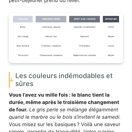
petit-déjeuner prend du relief.
COULEUR
AMBIANCE CRÉÉE
EFFET SUR L’ESPACE
ENTRETIEN
Blanc
Lumineuse, épurée
Agrandit visuellement
Facile
Vert sauge
Nature, zen
Apaisant
Moyen
Bleu minéral
Fraîcheur, moderne
Profondeur
Facile
Terracotta
Chaleureuse, tendance
Rapproche les volumes
Moyen
Les couleurs indémodables et
sûres
Vous l’avez vu mille fois : le blanc tient la
durée, même après le troisième changement
de four.
Le gris perle se mélange élégamment
quand le marbre ou le bois s’invitent le samedi.
Vous misez sur les basiques ? Voilà une saveur
simple, garantie de tranquillité. Votre cuisine