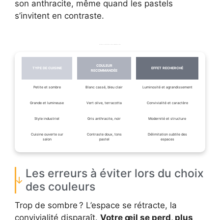
son anthracite, même quand les pastels
s’invitent en contraste.
Exemples de couleurs adaptées selon les configurations de cuisine
COULEUR
TYPE DE CUISINE
EFFET RECHERCHÉ
RECOMMANDÉE
Petite et sombre
Blanc cassé, bleu clair
Luminosité et agrandissement
Grande et lumineuse
Vert olive, terracotta
Convivialité et caractère
Style industriel
Gris anthracite, noir
Modernité et structure
Cuisine ouverte sur
Contraste doux, tons
Délimitation subtile des
salon
pastel
espaces
Les erreurs à éviter lors du choix
des couleurs
Trop de sombre ? L’espace se rétracte, la
convivialité disparaît.
Votre œil se perd, plus