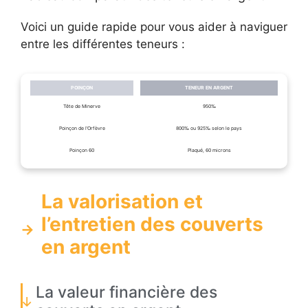
Voici un guide rapide pour vous aider à naviguer
entre les différentes teneurs :
POINÇON
TENEUR EN ARGENT
Tête de Minerve
950‰
Poinçon de l’Orfèvre
800‰ ou 925‰ selon le pays
Poinçon 60
Plaqué, 60 microns
La valorisation et
l’entretien des couverts
en argent
La valeur financière des