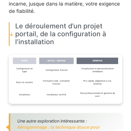
incarne, jusque dans la matière, votre exigence
de fiabilité.
Le déroulement d’un projet
portail, de la configuration à
l’installation
ÉTAPE
OUTILS , SERVICE
BÉNÉFICE
Configuration en
Visualisation et personnalisation
Configurateur Kostum
ligne
immédiate
Formulaire web , Conseiller
Prix rapide, adaptation à vos
Devis et conseils
Kostum
attentes
Pose professionnelle et garantie de
Installation
Installateur certifié
suivi
Une autre exploration intéressante :
Aérogommage : la technique douce pour