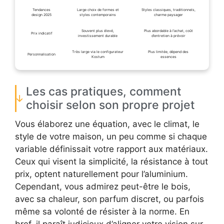
Tendances
Large choix de formes et
Styles classiques, traditionnels,
design 2025
styles contemporains
charme paysager
Souvent plus élevé,
Plus abordable à l’achat, coût
Prix indicatif
investissement durable
d’entretien à prévoir
Très large via le configurateur
Plus limitée, dépend des
Personnalisation
Kostum
essences
Les cas pratiques, comment
choisir selon son propre projet
Vous élaborez une équation, avec le climat, le
style de votre maison, un peu comme si chaque
variable définissait votre rapport aux matériaux.
Ceux qui visent la simplicité, la résistance à tout
prix, optent naturellement pour l’aluminium.
Cependant, vous admirez peut-être le bois,
avec sa chaleur, son parfum discret, ou parfois
même sa volonté de résister à la norme. En