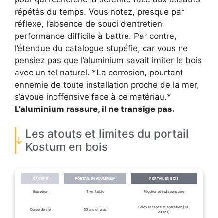
répétés du temps. Vous notez, presque par
réflexe, l’absence de souci d’entretien,
performance difficile à battre. Par contre,
l’étendue du catalogue stupéfie, car vous ne
pensiez pas que l’aluminium savait imiter le bois
avec un tel naturel. *La corrosion, pourtant
ennemie de toute installation proche de la mer,
s’avoue inoffensive face à ce matériau.*
L’aluminium rassure, il ne transige pas.
Les atouts et limites du portail
Kostum en bois
CRITÈRE
PORTAIL EN ALUMINIUM
PORTAIL EN BOIS
Entretien
Très faible
Régulier et indispensable
Selon essence et entretien (10–
Durée de vie
30 ans et plus
20 ans)