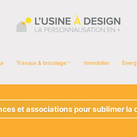
ur
Travaux & bricolage
Immobilier
Énerg
ances et associations pour sublimer la 