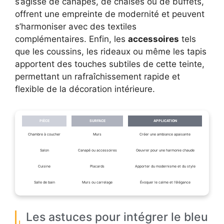
s’agisse de canapés, de chaises ou de buffets,
offrent une empreinte de modernité et peuvent
s’harmoniser avec des textiles
complémentaires. Enfin, les
accessoires
tels
que les coussins, les rideaux ou même les tapis
apportent des touches subtiles de cette teinte,
permettant un rafraîchissement rapide et
flexible de la décoration intérieure.
PIÈCE
SURFACE
APPLICATION
Chambre à coucher
Murs
Créer une ambiance apaisante
Salon
Canapé ou accessoires
Oeuvrer pour une harmonie chaude
Cuisine
Placards
Apporter du modernisme et du style
Salle de bain
Murs ou carrelage
Évoquer le calme et l’élégance
Les astuces pour intégrer le bleu