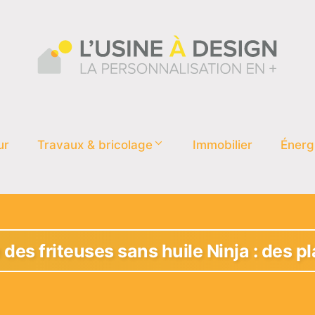
ur
Travaux & bricolage
Immobilier
Énerg
e des friteuses sans huile Ninja : des p