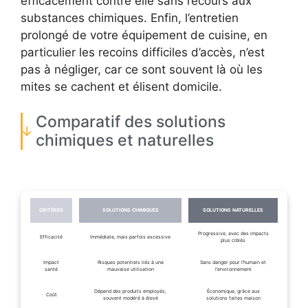
efficacement contre elle sans recours aux
substances chimiques. Enfin, l’entretien
prolongé de votre équipement de cuisine, en
particulier les recoins difficiles d’accès, n’est
pas à négliger, car ce sont souvent là où les
mites se cachent et élisent domicile.
Comparatif des solutions
chimiques et naturelles
CRITÈRES
SOLUTIONS CHIMIQUES
SOLUTIONS NATURELLES
Progressive, avec des impacts
Efficacité
Immédiate, mais parfois excessive
plus ciblés
Impact
Risques potentiels liés à une
Sans danger pour l’humain et
santé
mauvaise utilisation
l’environnement
Dépend des produits employés,
Économique, grâce aux
Coût
souvent modéré à élevé
solutions faites maison