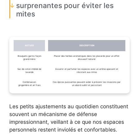
surprenantes pour éviter les
mites
ASTUCE
DESCRIPTION
Bouquets garnis façon
Placer des herbes aromatiques dans les placards pour un effet
grand-mère
dissuasif naturel
Sac de coton imbibé de
Assainir et parfumer les espaces avec un arôme apaisant et
lavande
résistant aux mites
Combinaison
Ces épices puissantes peuvent aider à prévenir les invasions par
gingembre et ail frais
un abord subtil et persistant
Les petits ajustements au quotidien constituent
souvent un mécanisme de défense
impressionnant, veillant à ce que nos espaces
personnels restent inviolés et confortables.