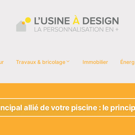
ur
Travaux & bricolage
Immobilier
Énerg
ncipal allié de votre piscine : le princi