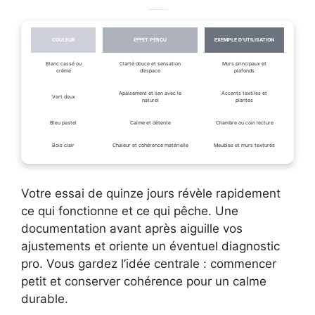
Palette rapide et utilisation selon l’effet recherché
COULEUR
EFFET PERÇU
EXEMPLE D’UTILISATION
Blanc cassé ou
Clarté douce et sensation
Murs principaux et
crème
d’espace
plafonds
Apaisement et lien avec le
Accents textiles et
Vert doux
naturel
plantes
Bleu pastel
Calme et détente
Chambre ou coin lecture
Bois clair
Chaleur et cohérence matérielle
Meubles et murs texturés
Votre essai de quinze jours révèle rapidement
ce qui fonctionne et ce qui pêche. Une
documentation avant après aiguille vos
ajustements et oriente un éventuel diagnostic
pro. Vous gardez l’idée centrale : commencer
petit et conserver cohérence pour un calme
durable.