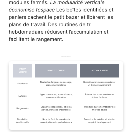
modules fermés.
La modularité verticale
économise l’espace
Les boîtes identifiées et
paniers cachent le petit bazar et libèrent les
plans de travail. Des routines de tri
hebdomadaire réduisent l’accumulation et
facilitent le rangement.
Checklist diagnostic rapide pour l’harmonie fonctionnelle
POINT
WHAT TO CHECK
ACTION RAPIDE
VÉRIFIÉ
Obstacles, largeurs de passage,
Repositionner meuble ou enlever
Circulation
agencement mobilier
un élément encombrant
Apports naturels, zones d’ombre,
Éclairer les zones sombres et
Lumière
sources artificielles
libérer fenêtres
Capacités disponibles, objets à
Introduire système modulaire et
Rangements
portée, surfaces encombrées
trier les objets
Circulation
Sens de l’entrée, vue depuis
Recentrer le mobilier et ajouter
émotionnelle
canapé, éléments perturbateurs
un point focal apaisant