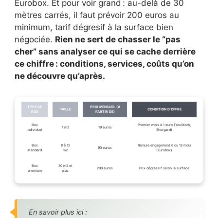
Eurobox. Et pour voir grand : au-delà de 30
mètres carrés, il faut prévoir 200 euros au
minimum, tarif dégresif à la surface bien
négociée.
Rien ne sert de chasser le “pas
cher” sans analyser ce qui se cache derrière
ce chiffre : conditions, services, coûts qu’on
ne découvre qu’après.
TYPE DE
PRIX MENSUEL (À
TAILLE
CONDITION D’OFFRE
BOX
PARTIR DE)
Box
Premier mois à 1 euro (YouStock,
1 m2
19 euros
individuel
Shurgard)
Box
8 à 12
Remise engagement 6 ou 12 mois
90 euros
standard
m2
(Eurobox)
Box
30 m2 et
200 euros
Prix dégressif selon la surface
premium
plus
En savoir plus ici :