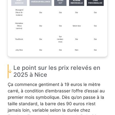
NOM /
ACCÈS
ALARME
CODE
VIDÉOSURVEILLANCE
ADRESSE
7J/7
INDIVIDUELLE
PERSONNALISÉ
Shurgard
(Nice St-
Oui
Oui
Oui
Oui
Isidore)
Homebox
(Nice
Oui
Oui
Selon box
Oui
centre)
Sur
YouStock
Oui
rendez-
Oui
Oui
vous
Joly Box
Oui
Oui
Non
Oui
Le point sur les prix relevés en
2025 à Nice
Ça commence gentiment à 19 euros le mètre
carré, à condition d’embrasser l’offre d’essai au
premier mois symbolique. Dès qu’on passe à la
taille standard, la barre des 90 euros n’est
jamais loin, variable selon la durée chez