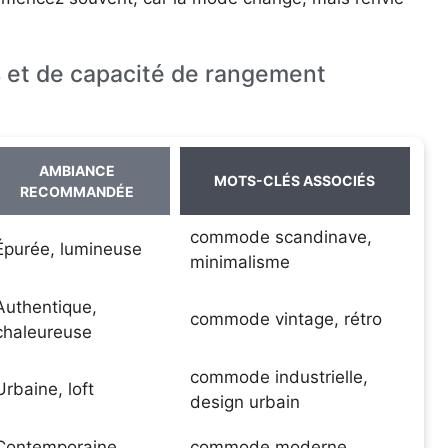
s et de capacité de rangement
AMBIANCE
MOTS-CLÉS ASSOCIÉS
RECOMMANDÉE
commode scandinave,
Épurée, lumineuse
minimalisme
Authentique,
commode vintage, rétro
chaleureuse
commode industrielle,
Urbaine, loft
design urbain
Contemporaine,
commode moderne,