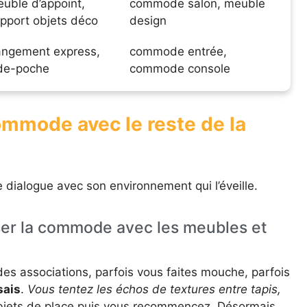
uble d’appoint,
commode salon, meuble
pport objets déco
design
ngement express,
commode entrée,
de-poche
commode console
commode avec le reste de la
e dialogue avec son environnement qui l’éveille.
er la commode avec les meubles et
 des associations, parfois vous faites mouche, parfois
sais
.
Vous tentez les échos de textures entre tapis,
bjets de place puis vous recommencez. Désormais,