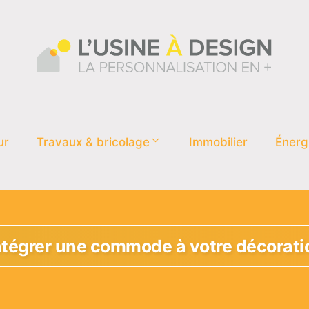
ur
Travaux & bricolage
Immobilier
Énerg
égrer une commode à votre décoratio