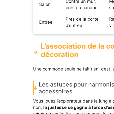
Contre un mur,
Me
Salon
près du canapé
su
Près de la porte
Ra
Entrée
d’entrée
vi
L’association de la 
décoration
Une commode seule ne fait rien, c’est l
Les astuces pour harmonis
accessoires
Vous jouez l’explorateur dans la jungle
non,
la justesse se gagne à force d’es
miroir ou luminaire
, vous changez les o