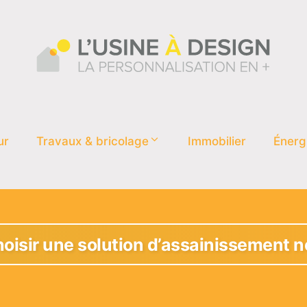
ur
Travaux & bricolage
Immobilier
Énerg
sir une solution d’assainissement no