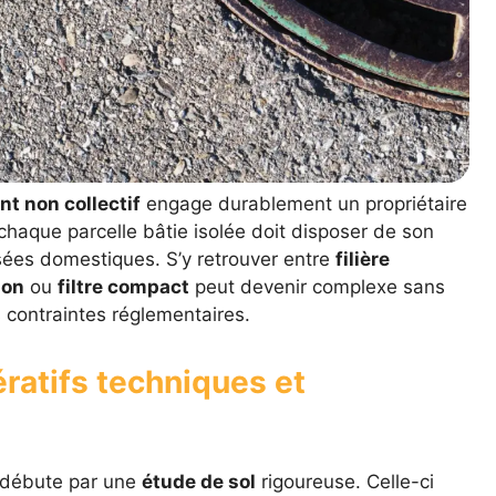
t non collectif
engage durablement un propriétaire
 chaque parcelle bâtie isolée doit disposer de son
usées domestiques. S’y retrouver entre
filière
ion
ou
filtre compact
peut devenir complexe sans
 contraintes réglementaires.
ratifs techniques et
l débute par une
étude de sol
rigoureuse. Celle-ci