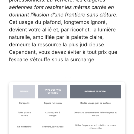
aériennes font respirer les mètres carrés en
donnant l’illusion d’une frontière sans clôture
.
Cet usage du plafond, longtemps ignoré,
devient votre allié et, par ricochet, la lumière
naturelle, amplifiée par la palette claire,
demeure la ressource la plus judicieuse.
Cependant, vous devez éviter à tout prix que
l’espace s’étouffe sous la surcharge.
Tableau comparatif des meubles gain de place
TYPE D’ESPACE
MEUBLE
AVANTAGE PRINCIPAL
OPTIMISÉ
Canapé-lit
Espace nuit,salon
Double usage, gain de surface
Table pliante
Cuisine,salle à
Ouverture personnalisée, libère l’espace au
murale
manger
besoin
Libère l’espace au sol, création de zones
Lit mezzanine
Chambre,coin bureau
différenciées